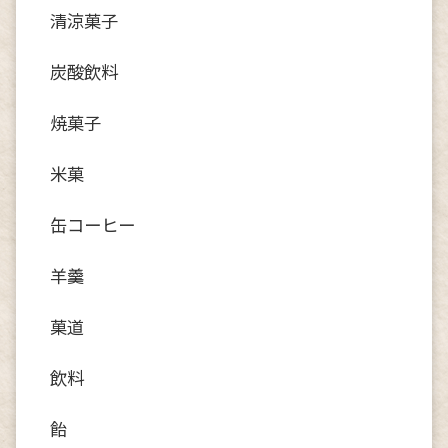
清涼菓子
炭酸飲料
焼菓子
米菓
缶コーヒー
羊羹
菓道
飲料
飴