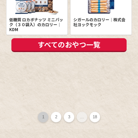
低糖質 ロカボナッツ ミニパッ
シガールのカロリー｜株式会
ク（３０袋入）のカロリー｜
社ヨックモック
KDM
すべてのおやつ一覧
1
2
3
…
18