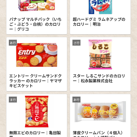
パナップ マルチパック（いち
超ハードグミ ラムネアップの
ご・ぶどう・白桃）のカロリ
カロリー｜明治
ー｜グリコ
あ行
さ行
エントリー クリームサンドク
スター しるこサンドのカロリ
ラッカー のカロリー｜ヤマザ
ー｜松永製菓株式会社
キビスケット
ま行
あ行
無限エビのカロリー｜亀田製
薄皮クリームパン（４個入）