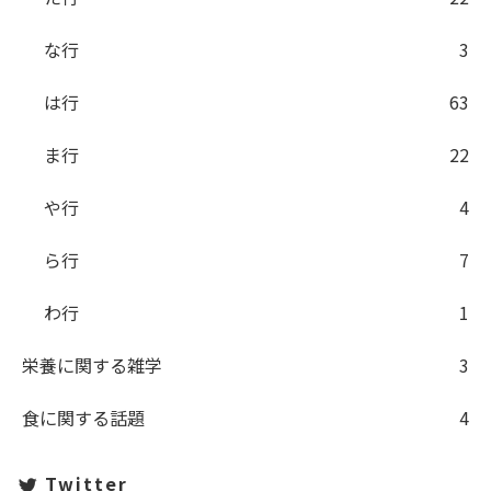
な行
3
は行
63
ま行
22
や行
4
ら行
7
わ行
1
栄養に関する雑学
3
食に関する話題
4
Twitter