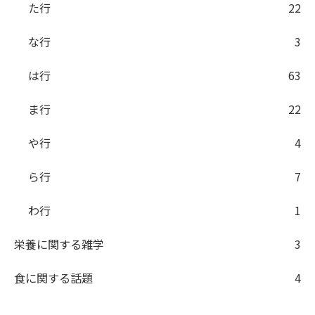
た行
22
な行
3
は行
63
ま行
22
や行
4
ら行
7
わ行
1
栄養に関する雑学
3
食に関する話題
4