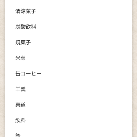
清涼菓子
炭酸飲料
焼菓子
米菓
缶コーヒー
羊羹
菓道
飲料
飴