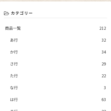
カテゴリー
商品一覧
212
あ行
32
か行
34
さ行
29
た行
22
な行
3
は行
63