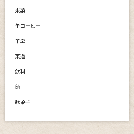
米菓
缶コーヒー
羊羹
菓道
飲料
飴
駄菓子