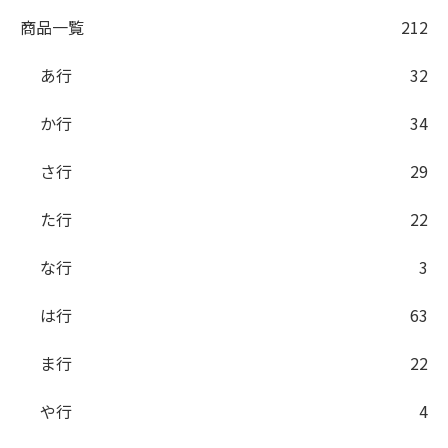
商品一覧
212
あ行
32
か行
34
さ行
29
た行
22
な行
3
は行
63
ま行
22
や行
4