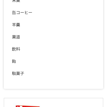
米菓
缶コーヒー
羊羹
菓道
飲料
飴
駄菓子