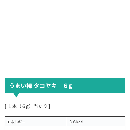
うまい棒 タコヤキ ６g
[ １本（６g）当たり ]
エネルギー
３６kcal