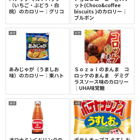
（いちご・ぶどう・白
ット(Choco&coffee
桃）のカロリー｜グリコ
biscuits )のカロリー｜
ブルボン
あ行
か行
あみじゃが（うましお
Ｓｏｚａｉのまんま コ
味）のカロリー｜東ハト
ロッケのまんま デミグ
ラスソース味のカロリー
｜UHA味覚糖
あ行
は行
オロナミンCドリンクの
ポテトチップス うすしお