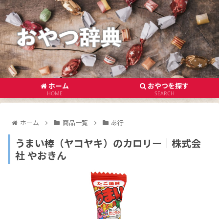
ホーム
おやつを探す
HOME
SEARCH
ホーム
商品一覧
あ行
うまい棒（ヤコヤキ）のカロリー｜株式会
社 やおきん