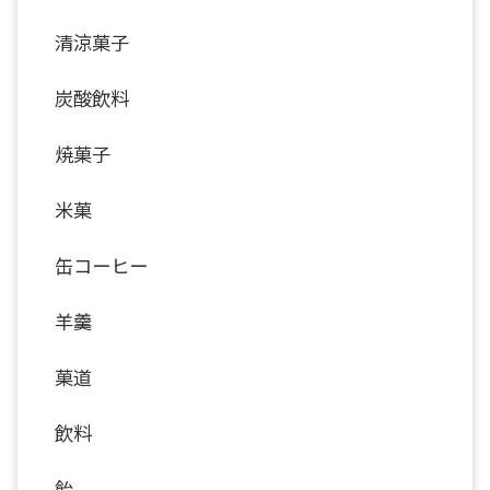
清涼菓子
炭酸飲料
焼菓子
米菓
缶コーヒー
羊羹
菓道
飲料
飴