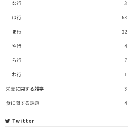
な行
3
は行
63
ま行
22
や行
4
ら行
7
わ行
1
栄養に関する雑学
3
食に関する話題
4
Twitter