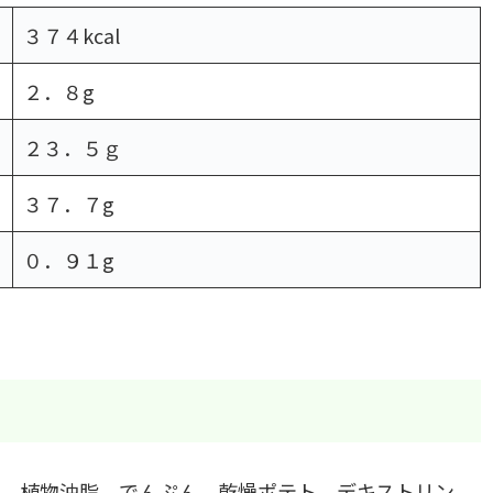
３７４kcal
２．８g
２３．５ｇ
３７．７g
０．９１g
、植物油脂、でんぷん、乾燥ポテト、デキストリン、