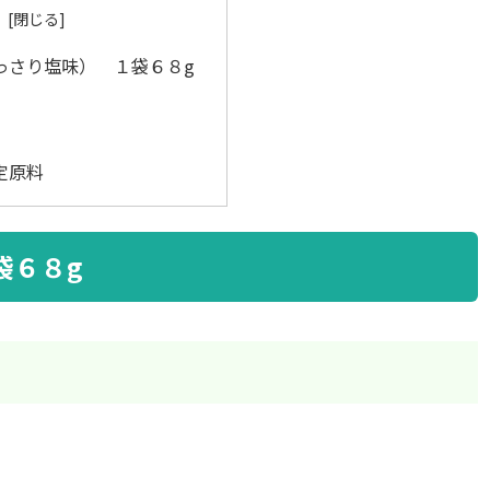
っさり塩味） １袋６８g
定原料
袋６８g