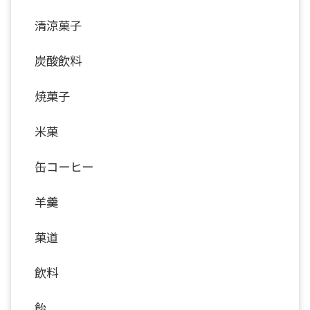
清涼菓子
炭酸飲料
焼菓子
米菓
缶コーヒー
羊羹
菓道
飲料
飴