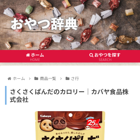
ホーム
おやつを探す
HOME
SEARCH
ホーム
商品一覧
さ行
さくさくぱんだのカロリー｜カバヤ食品株
式会社