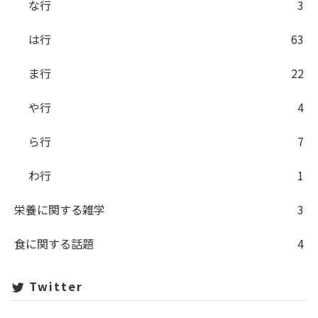
な行
3
は行
63
ま行
22
や行
4
ら行
7
わ行
1
栄養に関する雑学
3
食に関する話題
4
Twitter