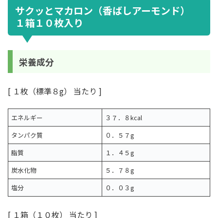
サクッとマカロン（香ばしアーモンド）
１箱１０枚入り
栄養成分
[ １枚（標準８g） 当たり ]
エネルギー
３７．８kcal
タンパク質
０．５７g
脂質
１．４５g
炭水化物
５．７８g
塩分
０．０３g
[ １箱（１０枚） 当たり ]