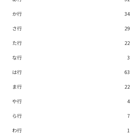
か行
34
さ行
29
た行
22
な行
3
は行
63
ま行
22
や行
4
ら行
7
わ行
1